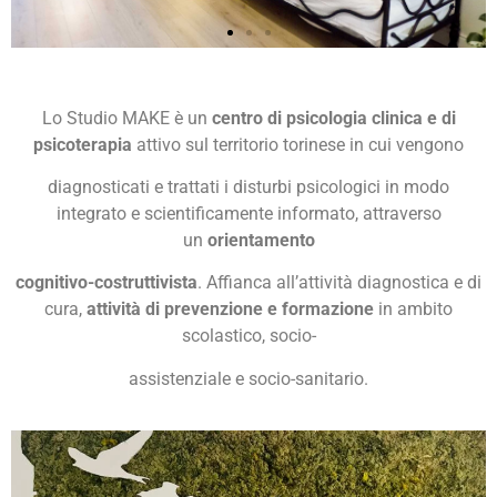
Studio Psicoterapia Make
Lo Studio MAKE è un
centro di psicologia clinica
e di
psicoterapia
attivo sul territorio torinese in cui vengono
Fare ed essere insieme
diagnosticati e trattati i disturbi psicologici in modo
integrato e scientificamente informato, attraverso
un
orientamento
cognitivo-costruttivista
. Affianca all’attività diagnostica e di
cura,
attività di prevenzione e formazione
in ambito
scolastico, socio-
assistenziale e socio-sanitario.