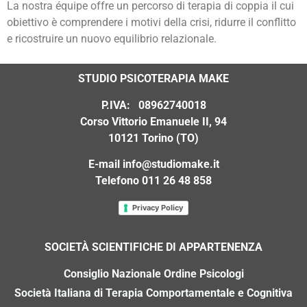
La nostra équipe offre un percorso di terapia di coppia il cui
obiettivo è comprendere i motivi della crisi, ridurre il conflitto
e ricostruire un nuovo equilibrio relazionale.
STUDIO PSICOTERAPIA MAKE
P.IVA: 08962740018
Corso Vittorio Emanuele II, 94
10121 Torino (TO)
E-mail
info@studiomake.it
Telefono 011 26 48 858
Privacy Policy
SOCIET
À
SCIENTIFICHE DI APPARTENENZA
Consiglio Nazionale Ordine Psicologi
Società Italiana di Terapia Comportamentale e Cognitiva