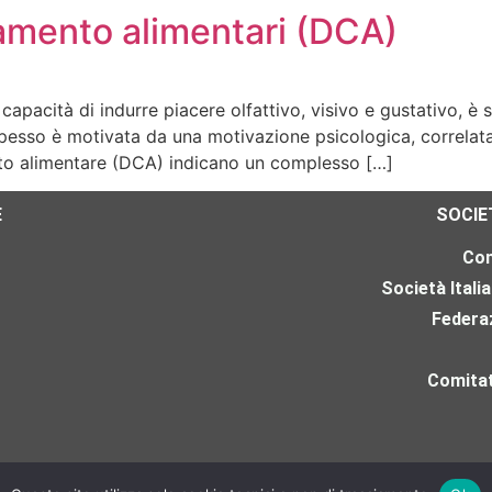
tamento alimentari (DCA)
apacità di indurre piacere olfattivo, visivo e gustativo, 
spesso è motivata da una motivazione psicologica, correlata
nto alimentare (DCA) indicano un complesso […]
E
SOCIE
Con
Società Itali
Federaz
Comitat